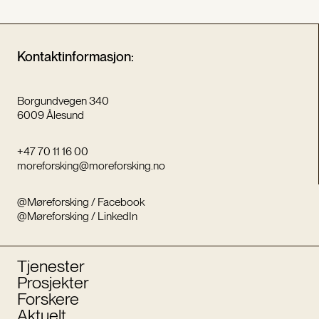
Kontaktinformasjon:
Borgundvegen 340
6009 Ålesund
+47 70 11 16 00
moreforsking@moreforsking.no
@Møreforsking / Facebook
@Møreforsking / LinkedIn
Tjenester
Prosjekter
Forskere
Aktuelt