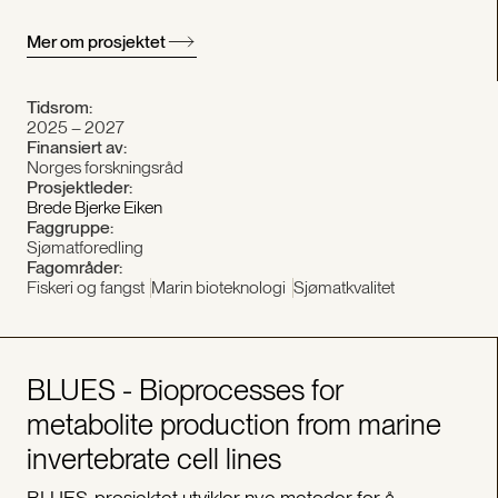
Mer om prosjektet
Tidsrom:
2025 – 2027
Finansiert av:
Norges forskningsråd
Prosjektleder:
Brede Bjerke Eiken
Faggruppe:
Sjømatforedling
Fagområder:
Fiskeri og fangst
Marin bioteknologi
Sjømatkvalitet
BLUES - Bioprocesses for
metabolite production from marine
invertebrate cell lines
BLUES-prosjektet utvikler nye metoder for å