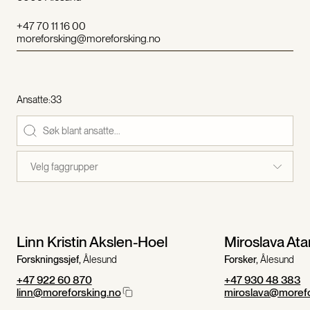
+47 70 11 16 00
moreforsking@moreforsking.no
Ansatte:
33
Velg faggrupper
Linn Kristin Akslen-Hoel
Miroslava At
Forskningssjef,
Ålesund
Forsker,
Ålesund
+47 922 60 870
+47 930 48 383
linn@moreforsking.no
miroslava@morefo