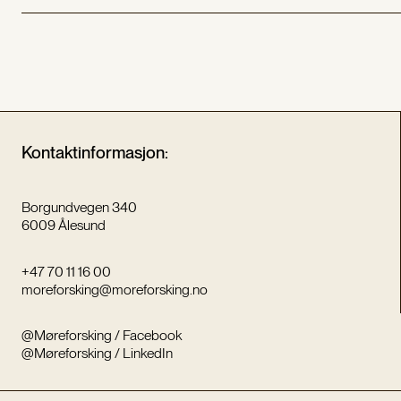
Kontaktinformasjon:
Borgundvegen 340
6009 Ålesund
+47 70 11 16 00
moreforsking@moreforsking.no
@Møreforsking / Facebook
@Møreforsking / LinkedIn