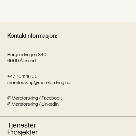
Kontaktinformasjon:
Borgundvegen 340
6009 Ålesund
+47 70 11 16 00
moreforsking@moreforsking.no
@Møreforsking / Facebook
@Møreforsking / LinkedIn
Tjenester
Prosjekter