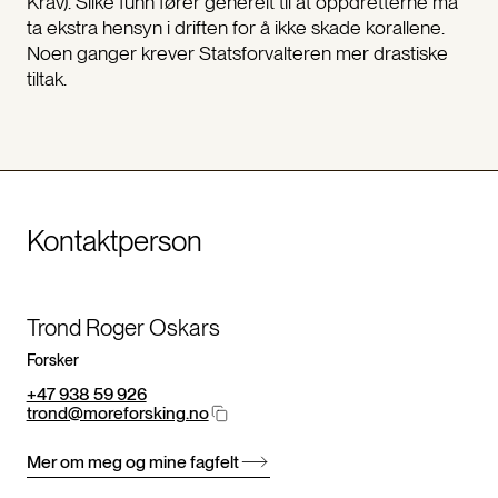
Krav). Slike funn fører generelt til at oppdretterne må
ta ekstra hensyn i driften for å ikke skade korallene.
Noen ganger krever Statsforvalteren mer drastiske
tiltak.
Kontaktperson
Trond Roger Oskars
Forsker
+47 938 59 926
trond@moreforsking.no
Mer om meg og mine fagfelt