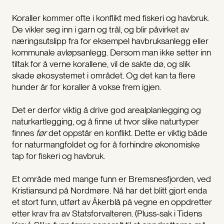
Koraller kommer ofte i konflikt med fiskeri og havbruk.
De vikler seg inn i garn og trål, og blir påvirket av
næringsutslipp fra for eksempel havbruksanlegg eller
kommunale avløpsanlegg. Dersom man ikke setter inn
tiltak for å verne korallene, vil de sakte dø, og slik
skade økosystemet i området. Og det kan ta flere
hunder år for koraller å vokse frem igjen.
Det er derfor viktig å drive god arealplanlegging og
naturkartlegging, og å finne ut hvor slike naturtyper
finnes
før
det oppstår en konflikt. Dette er viktig både
for naturmangfoldet og for å forhindre økonomiske
tap for fiskeri og havbruk.
Et område med mange funn er Bremsnesfjorden, ved
Kristiansund på Nordmøre. Nå har det blitt gjort enda
et stort funn, utført av Åkerblå på vegne en oppdretter
etter krav fra av Statsforvalteren. (Pluss-sak i Tidens