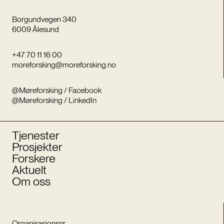
Borgundvegen 340
6009 Ålesund
+47 70 11 16 00
moreforsking@moreforsking.no
@Møreforsking / Facebook
@Møreforsking / LinkedIn
Tjenester
Prosjekter
Forskere
Aktuelt
Om oss
Organisasjonsnr.