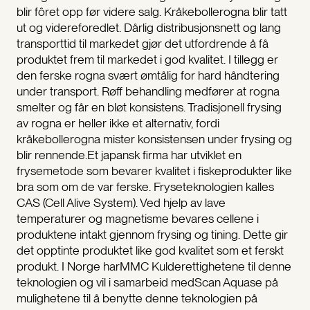
blir fôret opp før videre salg. Kråkebollerogna blir tatt
ut og videreforedlet. Dårlig distribusjonsnett og lang
transporttid til markedet gjør det utfordrende å få
produktet frem til markedet i god kvalitet. I tillegg er
den ferske rogna svært ømtålig for hard håndtering
under transport. Røff behandling medfører at rogna
smelter og får en bløt konsistens. Tradisjonell frysing
av rogna er heller ikke et alternativ, fordi
kråkebollerogna mister konsistensen under frysing og
blir rennende.Et japansk firma har utviklet en
frysemetode som bevarer kvalitet i fiskeprodukter like
bra som om de var ferske. Fryseteknologien kalles
CAS (Cell Alive System). Ved hjelp av lave
temperaturer og magnetisme bevares cellene i
produktene intakt gjennom frysing og tining. Dette gir
det opptinte produktet like god kvalitet som et ferskt
produkt. I Norge harMMC Kulderettighetene til denne
teknologien og vil i samarbeid medScan Aquase på
mulighetene til å benytte denne teknologien på