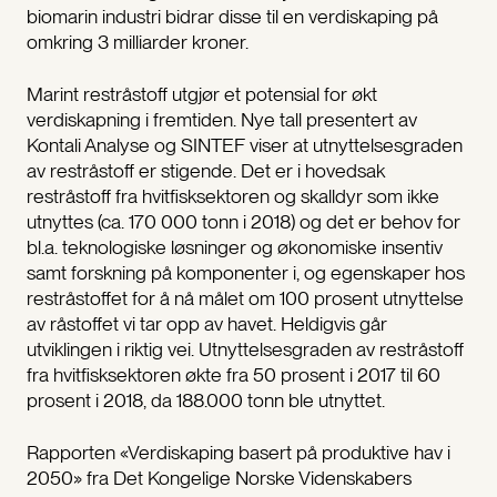
biomarin industri bidrar disse til en verdiskaping på
omkring 3 milliarder kroner.
Marint restråstoff utgjør et potensial for økt
verdiskapning i fremtiden. Nye tall presentert av
Kontali Analyse og SINTEF viser at utnyttelsesgraden
av restråstoff er stigende. Det er i hovedsak
restråstoff fra hvitfisksektoren og skalldyr som ikke
utnyttes (ca. 170 000 tonn i 2018) og det er behov for
bl.a. teknologiske løsninger og økonomiske insentiv
samt forskning på komponenter i, og egenskaper hos
restråstoffet for å nå målet om 100 prosent utnyttelse
av råstoffet vi tar opp av havet. Heldigvis går
utviklingen i riktig vei. Utnyttelsesgraden av restråstoff
fra hvitfisksektoren økte fra 50 prosent i 2017 til 60
prosent i 2018, da 188.000 tonn ble utnyttet.
Rapporten «Verdiskaping basert på produktive hav i
2050» fra Det Kongelige Norske Videnskabers