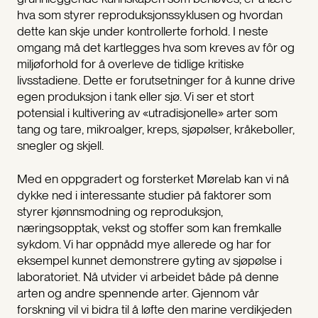
hva som styrer reproduksjonssyklusen og hvordan
dette kan skje under kontrollerte forhold. I neste
omgang må det kartlegges hva som kreves av fôr og
miljøforhold for å overleve de tidlige kritiske
livsstadiene. Dette er forutsetninger for å kunne drive
egen produksjon i tank eller sjø. Vi ser et stort
potensial i kultivering av «utradisjonelle» arter som
tang og tare, mikroalger, kreps, sjøpølser, kråkeboller,
snegler og skjell.
Med en oppgradert og forsterket Mørelab kan vi nå
dykke ned i interessante studier på faktorer som
styrer kjønnsmodning og reproduksjon,
næringsopptak, vekst og stoffer som kan fremkalle
sykdom. Vi har oppnådd mye allerede og har for
eksempel kunnet demonstrere gyting av sjøpølse i
laboratoriet. Nå utvider vi arbeidet både på denne
arten og andre spennende arter. Gjennom vår
forskning vil vi bidra til å løfte den marine verdikjeden