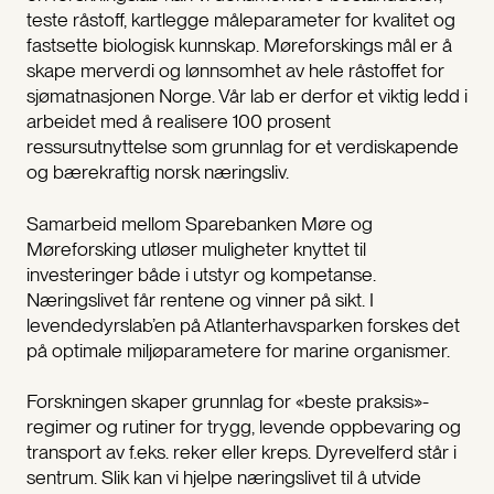
teste råstoff, kartlegge måleparameter for kvalitet og
fastsette biologisk kunnskap. Møreforskings mål er å
skape merverdi og lønnsomhet av hele råstoffet for
sjømatnasjonen Norge. Vår lab er derfor et viktig ledd i
arbeidet med å realisere 100 prosent
ressursutnyttelse som grunnlag for et verdiskapende
og bærekraftig norsk næringsliv.
Samarbeid mellom Sparebanken Møre og
Møreforsking utløser muligheter knyttet til
investeringer både i utstyr og kompetanse.
Næringslivet får rentene og vinner på sikt. I
levendedyrslab’en på Atlanterhavsparken forskes det
på optimale miljøparametere for marine organismer.
Forskningen skaper grunnlag for «beste praksis»-
regimer og rutiner for trygg, levende oppbevaring og
transport av f.eks. reker eller kreps. Dyrevelferd står i
sentrum. Slik kan vi hjelpe næringslivet til å utvide