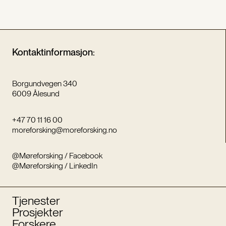
Kontaktinformasjon:
Borgundvegen 340
6009 Ålesund
+47 70 11 16 00
moreforsking@moreforsking.no
@Møreforsking / Facebook
@Møreforsking / LinkedIn
Tjenester
Prosjekter
Forskere