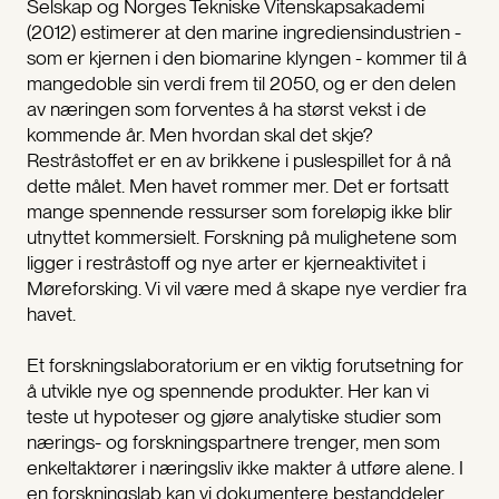
Selskap og Norges Tekniske Vitenskapsakademi
(2012) estimerer at den marine ingrediensindustrien -
som er kjernen i den biomarine klyngen - kommer til å
mangedoble sin verdi frem til 2050, og er den delen
av næringen som forventes å ha størst vekst i de
kommende år. Men hvordan skal det skje?
Restråstoffet er en av brikkene i puslespillet for å nå
dette målet. Men havet rommer mer. Det er fortsatt
mange spennende ressurser som foreløpig ikke blir
utnyttet kommersielt. Forskning på mulighetene som
ligger i restråstoff og nye arter er kjerneaktivitet i
Møreforsking. Vi vil være med å skape nye verdier fra
havet.
Et forskningslaboratorium er en viktig forutsetning for
å utvikle nye og spennende produkter. Her kan vi
teste ut hypoteser og gjøre analytiske studier som
nærings- og forskningspartnere trenger, men som
enkeltaktører i næringsliv ikke makter å utføre alene. I
en forskningslab kan vi dokumentere bestanddeler,