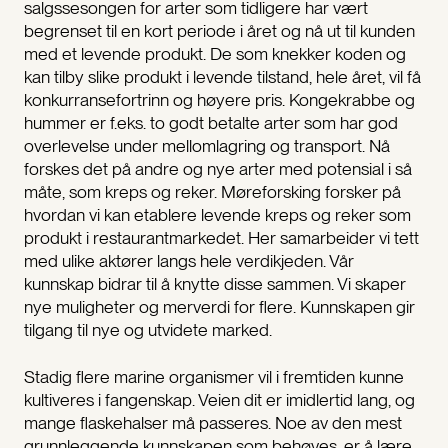
salgssesongen for arter som tidligere har vært
begrenset til en kort periode i året og nå ut til kunden
med et levende produkt. De som knekker koden og
kan tilby slike produkt i levende tilstand, hele året, vil få
konkurransefortrinn og høyere pris. Kongekrabbe og
hummer er f.eks. to godt betalte arter som har god
overlevelse under mellomlagring og transport. Nå
forskes det på andre og nye arter med potensial i så
måte, som kreps og reker. Møreforsking forsker på
hvordan vi kan etablere levende kreps og reker som
produkt i restaurantmarkedet. Her samarbeider vi tett
med ulike aktører langs hele verdikjeden. Vår
kunnskap bidrar til å knytte disse sammen. Vi skaper
nye muligheter og merverdi for flere. Kunnskapen gir
tilgang til nye og utvidete marked.
Stadig flere marine organismer vil i fremtiden kunne
kultiveres i fangenskap. Veien dit er imidlertid lang, og
mange flaskehalser må passeres. Noe av den mest
grunnleggende kunnskapen som behøves, er å lære