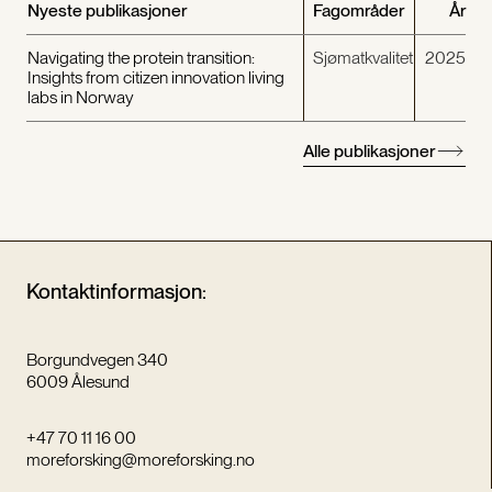
Nyeste publikasjoner
Fagområder
År
Navigating the protein transition:
Sjømatkvalitet
2025
Insights from citizen innovation living
labs in Norway
Alle publikasjoner
Kontaktinformasjon:
Borgundvegen 340
6009 Ålesund
+47 70 11 16 00
moreforsking@moreforsking.no