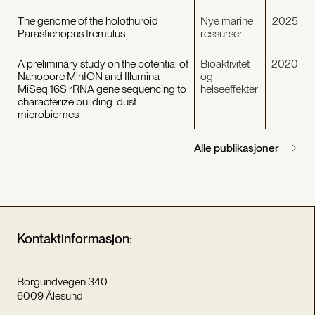
The genome of the holothuroid
Nye marine
2025
Parastichopus tremulus
ressurser
A preliminary study on the potential of
Bioaktivitet
2020
Nanopore MinION and Illumina
og
MiSeq 16S rRNA gene sequencing to
helseeffekter
characterize building-dust
microbiomes
Alle publikasjoner
Kontaktinformasjon:
Borgundvegen 340
6009 Ålesund