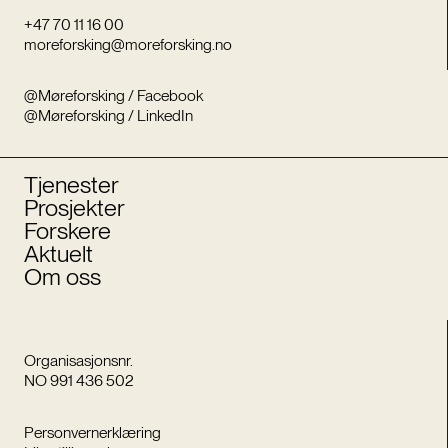
+47 70 11 16 00
moreforsking@moreforsking.no
@Møreforsking / Facebook
@Møreforsking / LinkedIn
Tjenester
Prosjekter
Forskere
Aktuelt
Om oss
Organisasjonsnr.
NO 991 436 502
Personvernerklæring