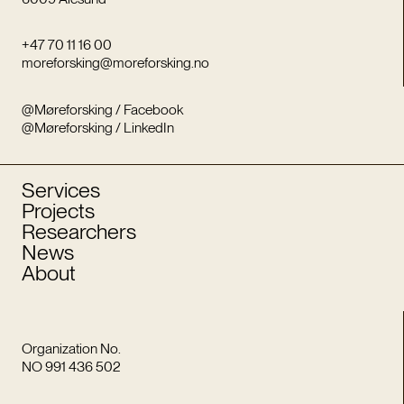
+47 70 11 16 00
moreforsking@moreforsking.no
@Møreforsking / Facebook
@Møreforsking / LinkedIn
Services
Projects
Researchers
News
About
Organization No.
NO 991 436 502