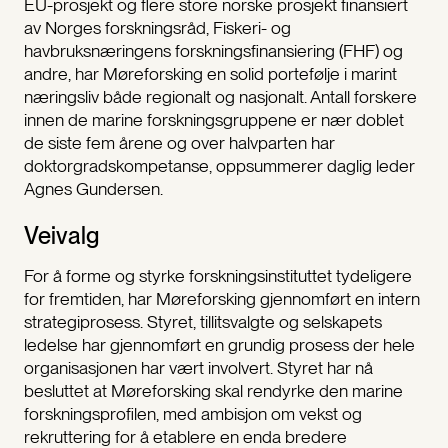
EU-prosjekt og flere store norske prosjekt finansiert
av Norges forskningsråd, Fiskeri- og
havbruksnæringens forskningsfinansiering (FHF) og
andre, har Møreforsking en solid portefølje i marint
næringsliv både regionalt og nasjonalt. Antall forskere
innen de marine forskningsgruppene er nær doblet
de siste fem årene og over halvparten har
doktorgradskompetanse, oppsummerer daglig leder
Agnes Gundersen.
Veivalg
For å forme og styrke forskningsinstituttet tydeligere
for fremtiden, har Møreforsking gjennomført en intern
strategiprosess. Styret, tillitsvalgte og selskapets
ledelse har gjennomført en grundig prosess der hele
organisasjonen har vært involvert. Styret har nå
besluttet at Møreforsking skal rendyrke den marine
forskningsprofilen, med ambisjon om vekst og
rekruttering for å etablere en enda bredere