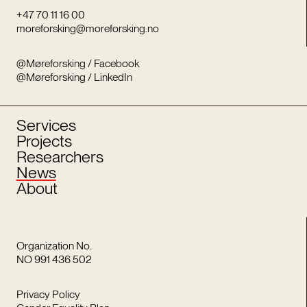
+47 70 11 16 00
moreforsking@moreforsking.no
@Møreforsking / Facebook
@Møreforsking / LinkedIn
Services
Projects
Researchers
News
About
Organization No.
NO 991 436 502
Privacy Policy