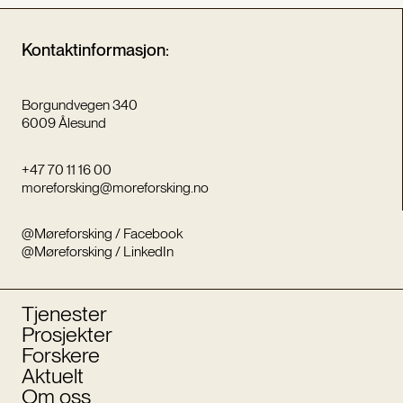
Kontaktinformasjon:
Borgundvegen 340
6009 Ålesund
+47 70 11 16 00
moreforsking@moreforsking.no
@Møreforsking / Facebook
@Møreforsking / LinkedIn
Tjenester
Prosjekter
Forskere
Aktuelt
Om oss