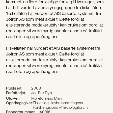
kommet inn flere forskjellige forslag til løsninger, som
har blitt vurdert av en styringsgruppe fra fiskeflåten.
'Fiskeflåten har vurdert et AIS baserte systemet fra
Jotron AS som mest aktuelt. Dette fordi at
eksisterende mottakerutstyr kan brukes om bord, at
redskapen vil være synlig ovenfor annen båttrafikk i
nærheten og oppnåelig pris.
Fiskeflåten har vurdert et AIS baserte systemet fra
Jotron AS som mest aktuelt. Dette fordi at
eksisterende mottakerutstyr kan brukes om bord, at
redskapen vil være synlig ovenfor annen båttrafikk i
nærheten og oppnåelig pris.
Publisert:
2008
Forfatter(e):
Jan Erik Dyb
Utgiver:
Møreforsking Marin
Oppdragsgiver:
Fiskeri og Havbruksnæringens
Forskningsfond v/Teknologiforum
Rapportnummer:
Å0816