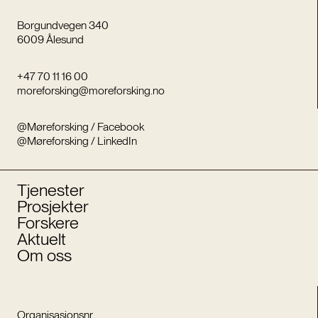
Borgundvegen 340
6009 Ålesund
+47 70 11 16 00
moreforsking@moreforsking.no
@Møreforsking / Facebook
@Møreforsking / LinkedIn
Tjenester
Prosjekter
Forskere
Aktuelt
Om oss
Organisasjonsnr.