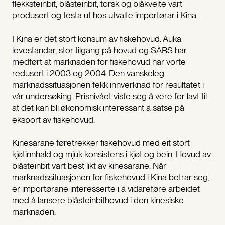
flekksteinbit, blåsteinbit, torsk og blåkveite vart
produsert og testa ut hos utvalte importørar i Kina.
I Kina er det stort konsum av fiskehovud. Auka
levestandar, stor tilgang på hovud og SARS har
medført at marknaden for fiskehovud har vorte
redusert i 2003 og 2004. Den vanskeleg
marknadssituasjonen fekk innverknad for resultatet i
vår undersøking. Prisnivået viste seg å vere for lavt til
at det kan bli økonomisk interessant å satse på
eksport av fiskehovud.
Kinesarane føretrekker fiskehovud med eit stort
kjøtinnhald og mjuk konsistens i kjøt og bein. Hovud av
blåsteinbit vart best likt av kinesarane. Når
marknadssituasjonen for fiskehovud i Kina betrar seg,
er importørane interesserte i å vidareføre arbeidet
med å lansere blåsteinbithovud i den kinesiske
marknaden.