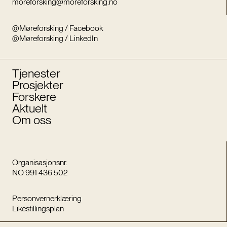
moreforsking@moreforsking.no
@Møreforsking / Facebook
@Møreforsking / LinkedIn
Tjenester
Prosjekter
Forskere
Aktuelt
Om oss
Organisasjonsnr.
NO 991 436 502
Personvernerklæring
Likestillingsplan