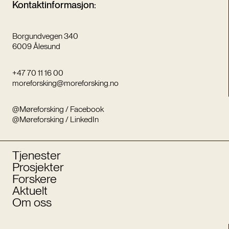
Kontaktinformasjon:
Borgundvegen 340
6009 Ålesund
+47 70 11 16 00
moreforsking@moreforsking.no
@Møreforsking / Facebook
@Møreforsking / LinkedIn
Tjenester
Prosjekter
Forskere
Aktuelt
Om oss