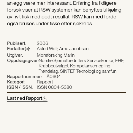
anlegg være mer interessant. Erfaring fra tidligere
forsøk viser at RSW systemer kan benyttes til kjøling
av hvit fisk med godt resultat. RSW kan med fordel
også brukes under fiske etter sjøkreps.
Publisert:
2006
Forfatter(e):
Astrid Woll; Arne Jacobsen
Utgiver:
Møreforsking Marin
Oppdragsgiver:
Norske Sjømatbedrifters Servicekontor, FHF,
Krabbeutvalget, Kompetansemegling
Trøndelag, SINTEF Teknologi og samfun
Rapportnummer:
Å0604
Kategori:
Rapport
ISBN / ISSN:
ISSN 0804-5380
Last ned Rapport