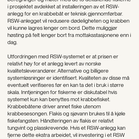
i prosjektet avdekket at installeringen av et RSW-
anlegg for en krabbebåt er teknisk gjennomførbar.
RSW-anlegget vil redusere dødeligheten og krabben
vil kunne lagres lenger om bord. Dette muliggjør
høsting på felt lenger bort fra mottaksstasjonene enn i
dag.
Utfordringen med RSW-systemet er at prisen er
relativt høy for et anlegg levert av norske
kvalitetsleverandører. Alternative og billigere
systemløsninger er identifisert. Kvaliteten av disse må
eventuelt verifiseres før en kan ta det i bruk i større
skala. Inntjeningen for fiskerne er diskutabel hvis
systemet kun kan benyttes mot krabbefisket.
Krabbebåtene driver annet fiske utenom
krabbesesongen. Flakis og sjøvann brukes til å kjøle
fiskefangsten. Håndteringen av flakis er relativt
tungvint og plasskrevende. Hvis et RSW-anlegg kan
fjerne dette ekstra arbeidet, vil investering i et RSW