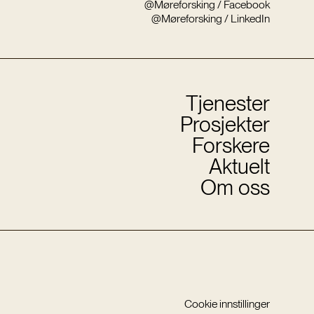
@Møreforsking / Facebook
@Møreforsking / LinkedIn
Tjenester
Prosjekter
Forskere
Aktuelt
Om oss
Cookie innstillinger