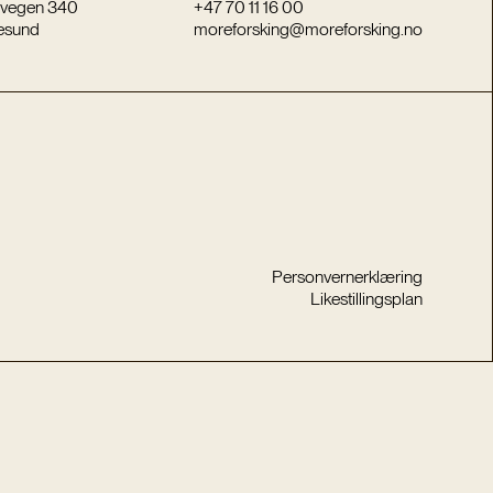
vegen 340
+47 70 11 16 00
esund
moreforsking@moreforsking.no
Personvernerklæring
Likestillingsplan