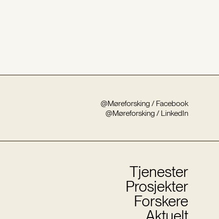
@Møreforsking / Facebook
@Møreforsking / LinkedIn
Tjenester
Prosjekter
Forskere
Aktuelt