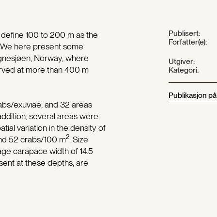
Publisert:
 define 100 to 200 m as the
Forfatter(e):
. We here present some
ognesjøen, Norway, where
Utgiver:
ved at more than 400 m
Kategori:
Publikasjon p
crabs/exuviae, and 32 areas
ddition, several areas were
ial variation in the density of
2
and 52 crabs/100 m
. Size
age carapace width of 14.5
sent at these depths, are