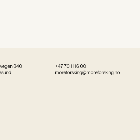
vegen 340
+47 70 11 16 00
esund
moreforsking@moreforsking.no