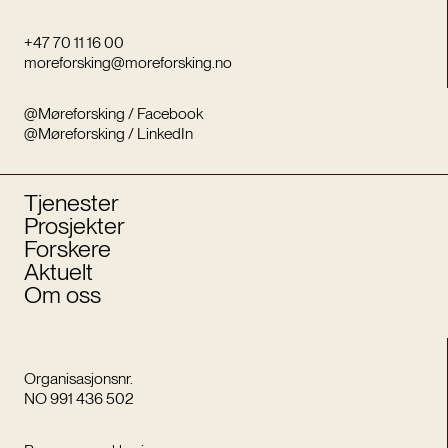
+47 70 11 16 00
moreforsking@moreforsking.no
@Møreforsking / Facebook
@Møreforsking / LinkedIn
Tjenester
Prosjekter
Forskere
Aktuelt
Om oss
Organisasjonsnr.
NO 991 436 502