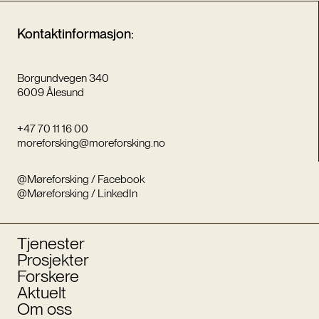
Kontaktinformasjon:
Borgundvegen 340
6009 Ålesund
+47 70 11 16 00
moreforsking@moreforsking.no
@Møreforsking / Facebook
@Møreforsking / LinkedIn
Tjenester
Prosjekter
Forskere
Aktuelt
Om oss