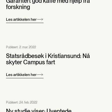
Garantert god kaffe med hjelp fra
forskning
Les artikkelen her
Publisert:
2. mar. 2022
Statsrådbesøk i Kristiansund: Nå
skyter Campus fart
Les artikkelen her
Publisert:
24. feb. 2022
Ny studie viser: Uventede