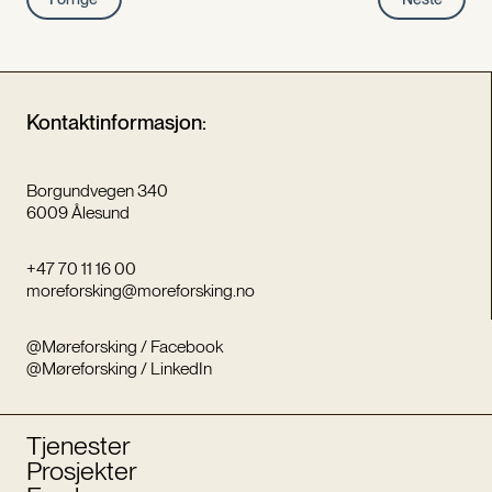
Kontaktinformasjon:
Borgundvegen 340
6009 Ålesund
+47 70 11 16 00
moreforsking@moreforsking.no
@Møreforsking / Facebook
@Møreforsking / LinkedIn
Tjenester
Prosjekter