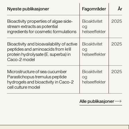
Nyeste publikasjoner
Fagområder
År
Bioactivity properties of algae side-
Bioaktivitet
2025
stream extracts as potential
og
ingredients for cosmetic formulations
helseeffekter
Bioactivity and bioavailability of active
Bioaktivitet
2025
peptides and aminoacids from krill
og
protein hydrolysate (E. superba) in
helseeffekter
Caco-2 model
Microstructure of sea cucumber
Bioaktivitet
2025
Parastichopus tremulus peptide
og
hydrogels and bioactivity in Caco-2
helseeffekter
cell culture model
Alle publikasjoner