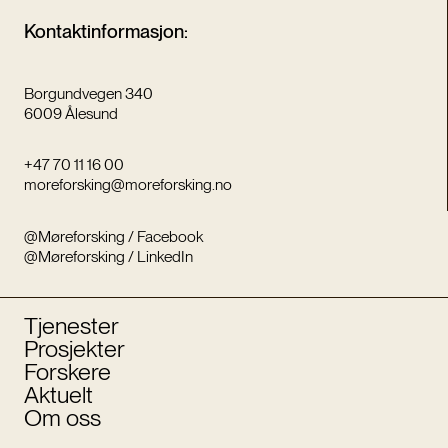
Kontaktinformasjon:
Borgundvegen 340
6009 Ålesund
+47 70 11 16 00
moreforsking@moreforsking.no
@Møreforsking / Facebook
@Møreforsking / LinkedIn
Tjenester
Prosjekter
Forskere
Aktuelt
Om oss