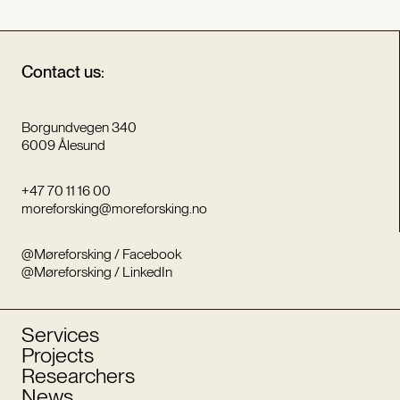
Contact us:
Borgundvegen 340
6009 Ålesund
+47 70 11 16 00
moreforsking@moreforsking.no
@Møreforsking / Facebook
@Møreforsking / LinkedIn
Services
Projects
Researchers
News