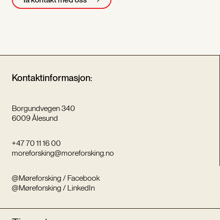
Kontaktinformasjon:
Borgundvegen 340
6009 Ålesund
+47 70 11 16 00
moreforsking@moreforsking.no
@Møreforsking / Facebook
@Møreforsking / LinkedIn