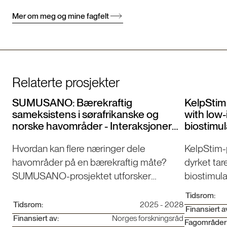
Mer om meg og mine fagfelt
Relaterte prosjekter
SUMUSANO: Bærekraftig
KelpStim
sameksistens i sørafrikanske og
with low-
norske havområder - Interaksjoner
biostimu
med lavtrofiske fiskeri- og
Hvordan kan flere næringer dele
KelpStim-
akvakulturressurser
havområder på en bærekraftig måte?
dyrket tare
SUMUSANO-prosjektet utforsker
biostimula
løsninger for flerbruk av kystsonen i
innovasjo
Tidsrom:
Norge og Sør-Afrika.
bioøkono
Tidsrom:
2025 - 2028
Finansiert a
Finansiert av:
Norges forskningsråd
Fagområder