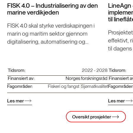
FISK 4.0 – Industrialisering av den
LineAgn -
marine verdikjeden
implement
til lineflå
FISK 4.0 skal styrke verdiskapingen i
Prosjektet
marin og maritim sektor gjennom
effektivt, 
digitalisering, automatisering og
til dagens
tverrfaglig samarbeid – med fokus på
havfiskeflåten i Møre og Romsdal.
Tidsrom:
2022 - 2028
Tidsrom:
Finansiert av:
Norges forskningsråd
Finansiert a
Fagområder:
Fiskeri og fangst
Sjømatkvalitet
Fagområder
Les mer
Les mer
Oversikt prosjekter