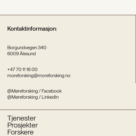
Kontaktinformasjon:
Borgundvegen 340
6009 Ålesund
+47 70 11 16 00
moreforsking@moreforsking.no
@Møreforsking / Facebook
@Møreforsking / LinkedIn
Tjenester
Prosjekter
Forskere