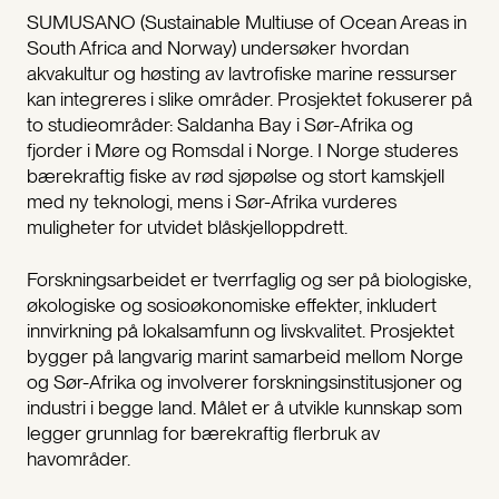
SUMUSANO (Sustainable Multiuse of Ocean Areas in
South Africa and Norway) undersøker hvordan
akvakultur og høsting av lavtrofiske marine ressurser
kan integreres i slike områder. Prosjektet fokuserer på
to studieområder: Saldanha Bay i Sør-Afrika og
fjorder i Møre og Romsdal i Norge. I Norge studeres
bærekraftig fiske av rød sjøpølse og stort kamskjell
med ny teknologi, mens i Sør-Afrika vurderes
muligheter for utvidet blåskjelloppdrett.
Forskningsarbeidet er tverrfaglig og ser på biologiske,
økologiske og sosioøkonomiske effekter, inkludert
innvirkning på lokalsamfunn og livskvalitet. Prosjektet
bygger på langvarig marint samarbeid mellom Norge
og Sør-Afrika og involverer forskningsinstitusjoner og
industri i begge land. Målet er å utvikle kunnskap som
legger grunnlag for bærekraftig flerbruk av
havområder.