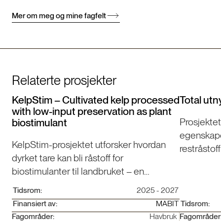
Mer om meg og mine fagfelt
Relaterte prosjekter
KelpStim – Cultivated kelp processed
Total utn
with low-input preservation as plant
Prosjektet
biostimulant
egenskape
KelpStim-prosjektet utforsker hvordan
restråstof
dyrket tare kan bli råstoff for
dokumenter
biostimulanter til landbruket – en
og legge g
innovasjon som styrker den blå
ressursutn
Tidsrom:
2025 - 2027
bioøkonomien.
Finansiert av:
MABIT
Tidsrom:
Fagområder:
Havbruk
Fagområder