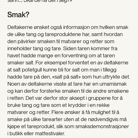
Smak?
Deltakerne ønsket også informasjon om hvilken smak
de ulike tang og tareproduktene har, samt hvordan
den påvirker smaken til matvarer og retter som
inneholder tang og tare. Siden taren kommer fra
havet hadde mange en forventning om at taren
smaker salt. For eksempel forventet en av deltakerne
at salt potetgull kunne bli for salt om man i tillegg
hadde tare på den, «salt på salt» som hun uttrykte det.
Noen av deltakerne visste at tare har en umamismak
og kan derfor forsterke smaken til de andre smakene
i retten. Det var derfor stor aksept i gruppene for å
bruke tang og tare som et krydder i en rekke
matvarer og retter. Flere ønsker å få mulighet til å
smake på ulike tarearter uten at de nødvendigvis må
kjøpe et tareprodukt, slik som smaksdemonstrasjoner
i butikk eller matfestivaler.