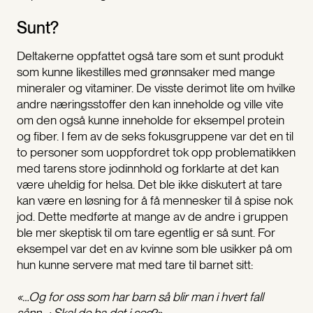
Sunt?
Deltakerne oppfattet også tare som et sunt produkt
som kunne likestilles med grønnsaker med mange
mineraler og vitaminer. De visste derimot lite om hvilke
andre næringsstoffer den kan inneholde og ville vite
om den også kunne inneholde for eksempel protein
og fiber. I fem av de seks fokusgruppene var det en til
to personer som uoppfordret tok opp problematikken
med tarens store jodinnhold og forklarte at det kan
være uheldig for helsa. Det ble ikke diskutert at tare
kan være en løsning for å få mennesker til å spise nok
jod. Dette medførte at mange av de andre i gruppen
ble mer skeptisk til om tare egentlig er så sunt. For
eksempel var det en av kvinne som ble usikker på om
hun kunne servere mat med tare til barnet sitt:
«…Og for oss som har barn så blir man i hvert fall
sånn…; Skal de ha det i seg
?»