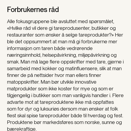
Forbrukernes råd
Alle fokusgruppene ble avsluttet med spørsmålet,
«Hvilke råd vil dere gi tareprodusenter, butikker og
restauranter som ønsker å selge tareprodukter?» Her
ble det oppsummert at man må gi forbrukerne mer
informasjon om taren både vedrørende
næringsinnhold, helsepåvirkning, miljøpåvirkning og
smak. Man må lage flere oppskrifter med tare, gjerne i
samarbeid med kokker og matinfluensere, slik at man
finner de på nettsider hvor man ellers finner
matoppskrifter. Man bør utvikle innovative
matprodukter som ikke koster for mye og som er
tilgjengelig i butikker som man vanligvis handler i. Flere
advarte mot at tareproduktene ikke må oppfattes
som for dyr og luksuriøs dersom man ønsker at folk
flest skal spise tareprodukter både til hverdag og fest.
Produktene bør markedsføres som norske, sunne og
bærekraftige.