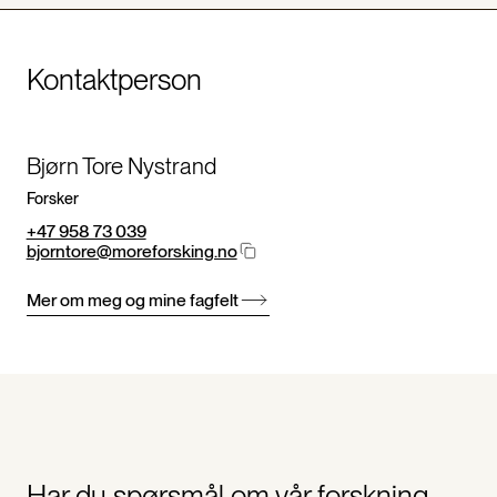
Kontaktperson
Bjørn Tore Nystrand
Forsker
+47 958 73 039
bjorntore@moreforsking.no
Mer om meg og mine fagfelt
Har du spørsmål om vår forskning