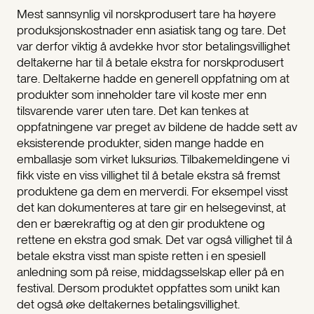
Mest sannsynlig vil norskprodusert tare ha høyere
produksjonskostnader enn asiatisk tang og tare. Det
var derfor viktig å avdekke hvor stor betalingsvillighet
deltakerne har til å betale ekstra for norskprodusert
tare. Deltakerne hadde en generell oppfatning om at
produkter som inneholder tare vil koste mer enn
tilsvarende varer uten tare. Det kan tenkes at
oppfatningene var preget av bildene de hadde sett av
eksisterende produkter, siden mange hadde en
emballasje som virket luksuriøs. Tilbakemeldingene vi
fikk viste en viss villighet til å betale ekstra så fremst
produktene ga dem en merverdi. For eksempel visst
det kan dokumenteres at tare gir en helsegevinst, at
den er bærekraftig og at den gir produktene og
rettene en ekstra god smak. Det var også villighet til å
betale ekstra visst man spiste retten i en spesiell
anledning som på reise, middagsselskap eller på en
festival. Dersom produktet oppfattes som unikt kan
det også øke deltakernes betalingsvillighet.