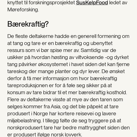
knyttet til forskningsprosjektet
SusKelpFood
ledet av
Møreforsking.
Bærekraftig?
De fleste deltakerne hadde en generell formening om
at tang og tare er en bærekraftig og ubenyttet
ressurs som vi bør spise mer av. Samtidig var de
usikker på hvordan høsting av viltvoksende -og dyrket
tang påvirker økosystemet i havet siden det kan fjerne
tareskog der mange planter og dyr lever. De ønsket
derfor å få mer informasjon om hvor bærekraftig
tareproduksjonen er for å føle seg sikker på at
konsum av tare bidrar til et mer bærekraftig kosthold.
Flere av deltakerne visste at mye av den taren som
selges kommer fra Asia, og det ble påpekt at tare
produsert i Norge har kortere reisevei og lavere
miljøbelastning. I tillegg følte de seg tryggere på at
norskprodusert tare har bedre mattrygghet siden den
er produsert ifølge norsk lovverk.