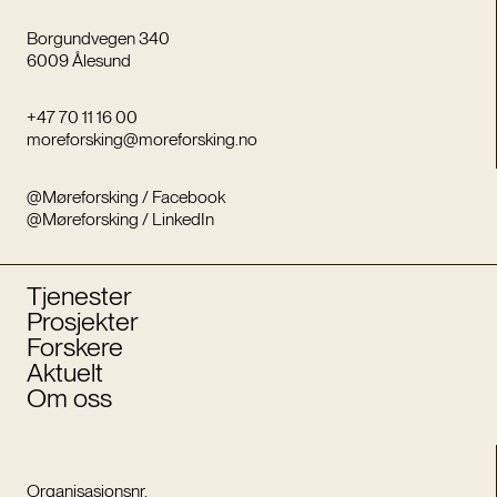
Borgundvegen 340
6009 Ålesund
+47 70 11 16 00
moreforsking@moreforsking.no
@Møreforsking / Facebook
@Møreforsking / LinkedIn
Tjenester
Prosjekter
Forskere
Aktuelt
Om oss
Organisasjonsnr.