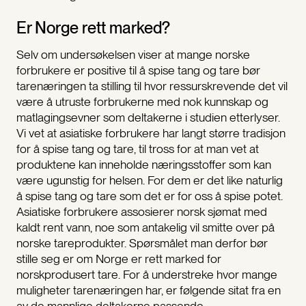
Er Norge rett marked?
Selv om undersøkelsen viser at mange norske
forbrukere er positive til å spise tang og tare bør
tarenæringen ta stilling til hvor ressurskrevende det vil
være å utruste forbrukerne med nok kunnskap og
matlagingsevner som deltakerne i studien etterlyser.
Vi vet at asiatiske forbrukere har langt større tradisjon
for å spise tang og tare, til tross for at man vet at
produktene kan inneholde næringsstoffer som kan
være ugunstig for helsen. For dem er det like naturlig
å spise tang og tare som det er for oss å spise potet.
Asiatiske forbrukere assosierer norsk sjømat med
kaldt rent vann, noe som antakelig vil smitte over på
norske tareprodukter. Spørsmålet man derfor bør
stille seg er om Norge er rett marked for
norskprodusert tare. For å understreke hvor mange
muligheter tarenæringen har, er følgende sitat fra en
av de mannlige deltakerne passende: