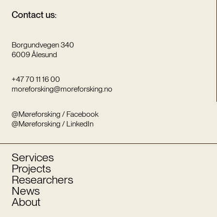
Contact us:
Borgundvegen 340
6009 Ålesund
+47 70 11 16 00
moreforsking@moreforsking.no
@Møreforsking / Facebook
@Møreforsking / LinkedIn
Services
Projects
Researchers
News
About