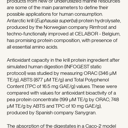
products from new or underutilized marine resources
are some of the main parameters to define their
possible applications for human consumption.
Antarctic krill (
Euphausia superba
) protein hydrolysate,
produced by the Norwegian company Rimfrost and
techno-functionally improved at CELABOR - Belgium,
has promising protein composition, with presence of
all essential amino acids.
Antioxidant capacity in the krill protein ingredient after
simulated human digestion (INFOGEST static
protocol) was studied by measuring ORAC (346 µM
TE/g), ABTS (877 µM TE/g) and Total Polyphenol
Content (TPC of 16.5 mg GAE/g) values. These were
compared with values for antioxidant bioactivity of a
pea protein concentrate (199 µM TE/g by ORAC; 748
µM TE/g by ABTS and TPC of 10 mg GAE/g),
produced by Spanish company Sanygran.
The absorption of the digestates in a Caco-2 model