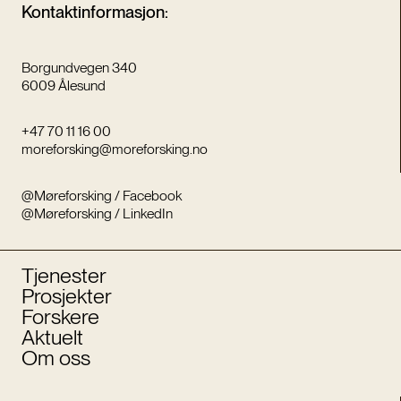
Kontaktinformasjon:
Borgundvegen 340
6009 Ålesund
+47 70 11 16 00
moreforsking@moreforsking.no
@Møreforsking / Facebook
@Møreforsking / LinkedIn
Tjenester
Prosjekter
Forskere
Aktuelt
Om oss