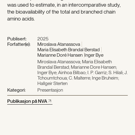
was used to estimate, in an intercomparative study,
the bioavailability of the total and branched chain
amino acids.
Publisert:
2025
Forfatter(e):
Miroslava Atanassova
Maria Elisabeth Brandal Berstad
Marianne Doré Hansen
Inger Bye
Miroslava Atanassova; Maria Elisabeth
Brandal Berstad; Marianne Dore Hansen;
Inger Bye; Ainhoa Bilbao; I. P. Garriz; S. Hilali; J.
Tchoumtchoua; C. Malterre; Inge Bruheim;
Hallgeir Sterten
Kategori:
Presentasjon
Publikasjon på NVA