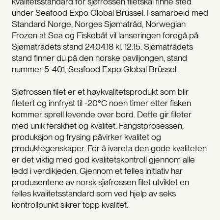
kvalitetsstandard for sjøfrossen filetskal finne sted
under Seafood Expo Global Brüssel. I samarbeid med
Standard Norge, Norges Sjømatråd, Norwegian
Frozen at Sea og Fiskebåt vil lanseringen foregå på
Sjømatrådets stand 24.04.18 kl. 12:15. Sjømatrådets
stand finner du på den norske paviljongen, stand
nummer 5-401, Seafood Expo Global Brüssel.
Sjøfrossen filet er et høykvalitetsprodukt som blir
filetert og innfryst til -20°C noen timer etter fisken
kommer sprell levende over bord. Dette gir fileter
med unik ferskhet og kvalitet. Fangstprosessen,
produksjon og frysing påvirker kvalitet og
produktegenskaper. For å ivareta den gode kvaliteten
er det viktig med god kvalitetskontroll gjennom alle
ledd i verdikjeden. Gjennom et felles initiativ har
produsentene av norsk sjøfrossen filet utviklet en
felles kvalitetsstandard som ved hjelp av seks
kontrollpunkt sikrer topp kvalitet.