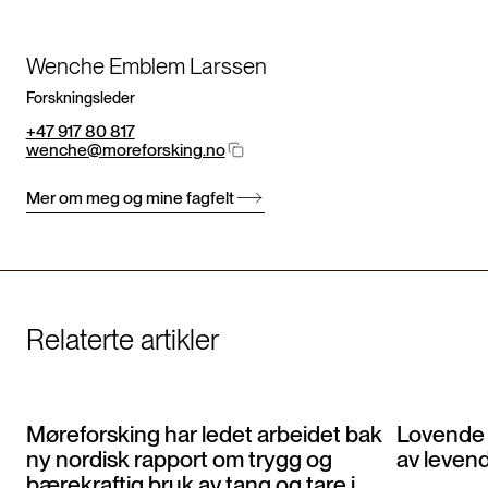
Wenche Emblem Larssen
Forskningsleder
+47 917 80 817
wenche@moreforsking.no
Mer om meg og mine fagfelt
Relaterte artikler
Møreforsking har ledet arbeidet bak
Lovende f
ny nordisk rapport om trygg og
av leven
bærekraftig bruk av tang og tare i