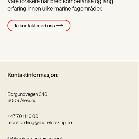
Våre forskere har bred kompetanse og lang
erfaring innen ulike marine fagområder.
Ta kontakt med oss
Kontaktinformasjon:
Borgundvegen 340
6009 Ålesund
+47 70 11 16 00
moreforsking@moreforsking.no
@Møreforsking / Facebook